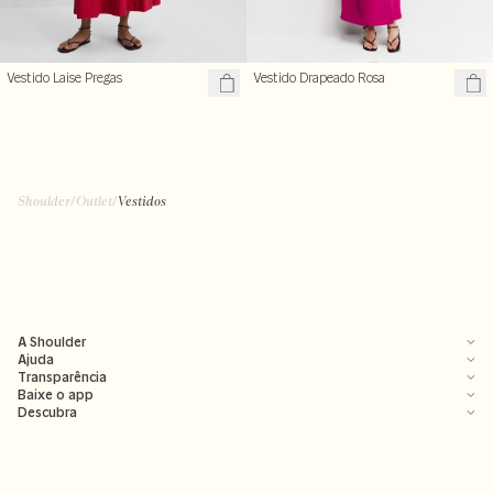
Vestido Laise Pregas
Vestido Drapeado Rosa
Shoulder
/
Outlet
/
Vestidos
A Shoulder
Ajuda
Transparência
Baixe o app
Descubra