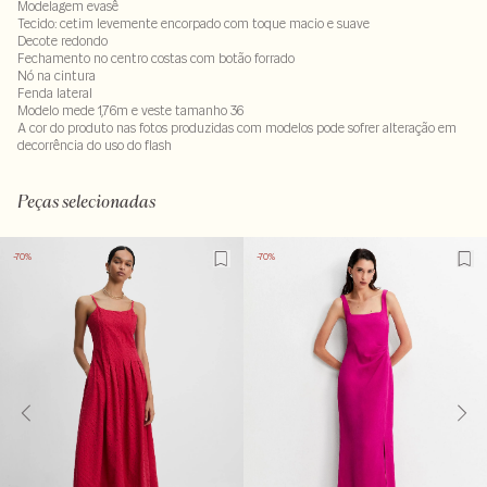
Modelagem evasê
Tecido: cetim levemente encorpado com toque macio e suave
Decote redondo
Fechamento no centro costas com botão forrado
Nó na cintura
Fenda lateral
Modelo mede 1,76m e veste tamanho 36
A cor do produto nas fotos produzidas com modelos pode sofrer alteração em
decorrência do uso do flash
Tecido 52% poliéster - 48% viscose
LAVM-ALVX-SECX-SECV1-PAS1-LIMX
Peças selecionadas
-70%
-70%