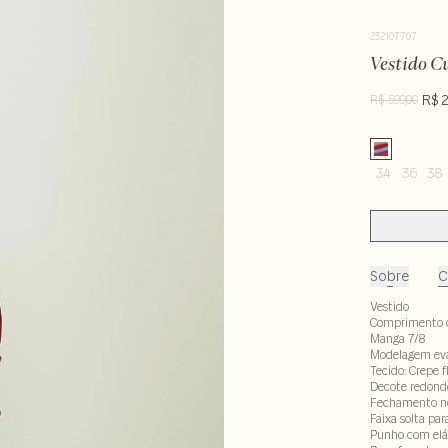
232107707
Vestido C
R$ 
R$ 599,00
34
36
38
Sobre
C
Vestido
Comprimento 
Manga 7/8
Modelagem ev
Tecido: Crepe 
Decote redond
Fechamento no
Faixa solta pa
Punho com elá