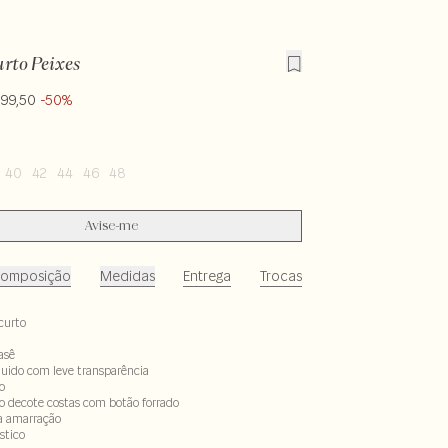
urto Peixes
299,50
-50%
40
42
44
46
48
Avise-me
omposição
Medidas
Entrega
Trocas
curto
asê
fluido com leve transparência
o
 decote costas com botão forrado
ra amarração
stico