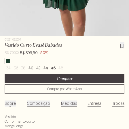
012611052007
Vestido Curto Evasê Babados
R$ 399,50
-50%
R$ 799,00
34
36
38
40
42
44
46
48
Comprar
Compre por WhatsApp
Sobre
Composição
Medidas
Entrega
Trocas
Vestido
Comprimento curto
Manga longa