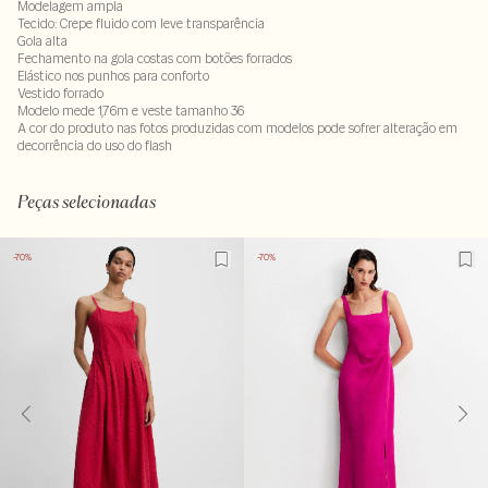
Modelagem ampla
Tecido: Crepe fluido com leve transparência
Gola alta
Fechamento na gola costas com botões forrados
Elástico nos punhos para conforto
Vestido forrado
Modelo mede 1,76m e veste tamanho 36
A cor do produto nas fotos produzidas com modelos pode sofrer alteração em
decorrência do uso do flash
100% viscose. Forro 100% viscose
LAVM-ALVX-SECX-SECH1-PAS1-LIMP
Peças selecionadas
-70%
-70%