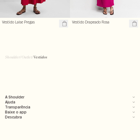
Vestido Laise Pregas
Vestido Drapeado Rosa
R$ 269,70
R$ 357,00
R$ 899,00
R$ 1.190,00
Shoulder
/
Outlet
/
Vestidos
A Shoulder
Ajuda
Transparência
Baixe o app
Descubra