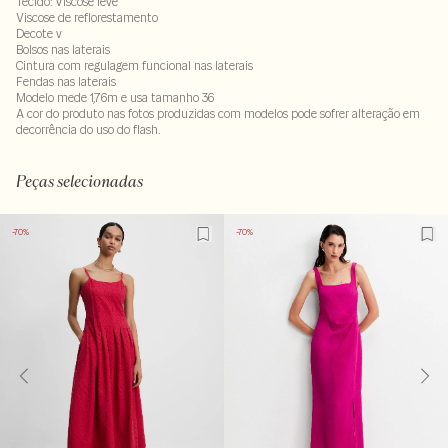
Tecido: Viscose leve
Viscose de reflorestamento
Decote v
Bolsos nas laterais
Cintura com regulagem funcional nas laterais
Fendas nas laterais
Modelo mede 1,76m e usa tamanho 36
A cor do produto nas fotos produzidas com modelos pode sofrer alteração em
decorrência do uso do flash.
100% viscose . Forro : 100% viscose
LAV30-ALVX-SECX-SECV1-PAS2-LIMX-LIMWS
Peças selecionadas
-70%
-70%