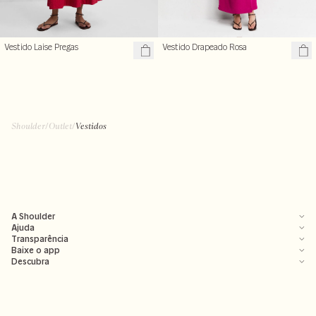
Vestido Laise Pregas
Vestido Drapeado Rosa
Shoulder
/
Outlet
/
Vestidos
A Shoulder
Ajuda
Transparência
Baixe o app
Descubra