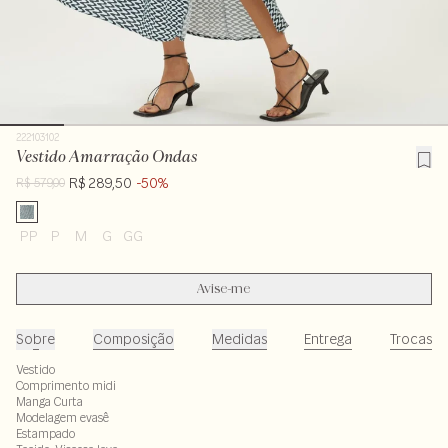
222103102
Vestido Amarração Ondas
R$ 289,50
-50%
R$ 579,00
PP
P
M
G
GG
Avise-me
Sobre
Composição
Medidas
Entrega
Trocas
Vestido
Comprimento midi
Manga Curta
Modelagem evasê
Estampado