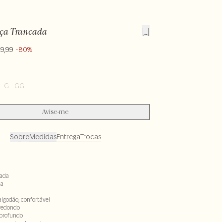
lça Trancada
9,99
-80%
G
GG
Avise-me
Sobre
Medidas
Entrega
Trocas
çada
ta
algodão; confortável
 redondo
 profundo