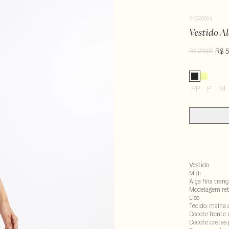
212326904
Vestido A
R$ 5
R$ 299,00
PP
P
M
Vestido
Midi
Alça fina tran
Modelagem re
Liso
Tecido: malha 
Decote frente
Decote costas