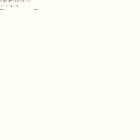
 e no decote costas
ia na barra
,76m e usa tamanho 36