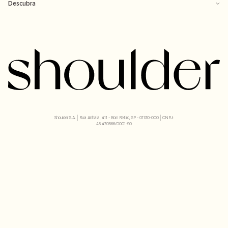
Baixe o app
Descubra
Shoulder S.A. | Rua Anhaia, 411 - Bom Retiro, SP - 01130-000 | CNPJ:
43.470566/0001-90