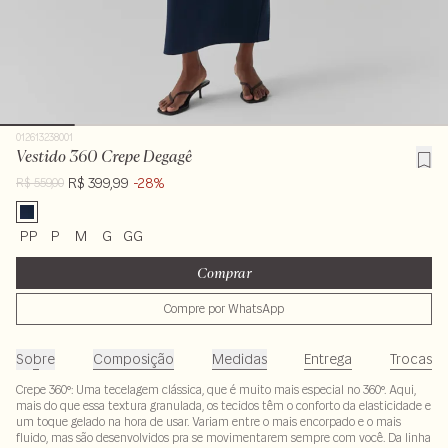
012613238001
Vestido 360 Crepe Degagê
R$ 399,99
-28%
R$ 559,00
PP
P
M
G
GG
Comprar
Compre por WhatsApp
Sobre
Composição
Medidas
Entrega
Trocas
Crepe 360º: Uma tecelagem clássica, que é muito mais especial no 360º. Aqui,
mais do que essa textura granulada, os tecidos têm o conforto da elasticidade e
um toque gelado na hora de usar. Variam entre o mais encorpado e o mais
fluido, mas são desenvolvidos pra se movimentarem sempre com você. Da linha