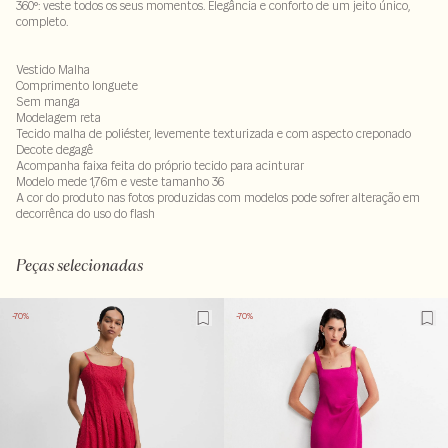
360º: veste todos os seus momentos. Elegância e conforto de um jeito único,
completo.
Vestido Malha
Comprimento longuete
Sem manga
Modelagem reta
Tecido malha de poliéster, levemente texturizada e com aspecto creponado
Decote degagê
Acompanha faixa feita do próprio tecido para acinturar
Modelo mede 1,76m e veste tamanho 36
A cor do produto nas fotos produzidas com modelos pode sofrer alteração em
decorrênca do uso do flash
95% poliéster 5% elastano
Peças selecionadas
-70%
-70%