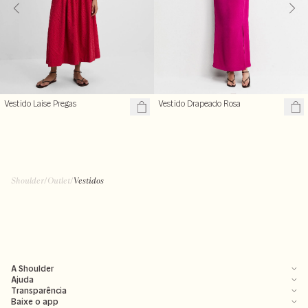
Vestido Laise Pregas
Vestido Drapeado Rosa
R$ 269,70
R$ 357,00
R$ 899,00
R$ 1.190,00
Shoulder
/
Outlet
/
Vestidos
A Shoulder
Ajuda
Transparência