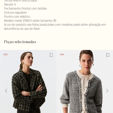
Tecido leve e texturizado
Decote V
Fechamento frontal com botões
Cintura regulável
Punho com elástico
Modelo mede 1,76M e veste tamanho 36
A cor do produto nas fotos produzidas com modelos pode sofrer alteração em
decorrência do uso do flash
64% liocel: 31% viscose - 5% poliamida
Peças selecionadas
-50%
-50%