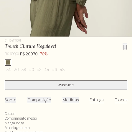
011134119001
Trench Cintura Regulavel
R$ 209,70
-70%
R$ 699,00
34
36
38
40
42
44
46
48
Avise-me
Sobre
Composição
Medidas
Entrega
Trocas
Casaco
Comprimento médio
Manga longa
Modelagem reta