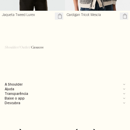
Jaqueta Tweed Lurex
Cardigan Tricot Mescla
Shoulder
/
Outlet
/
Casacos
A Shoulder
Ajuda
Transparência
Baixe o app
Descubra