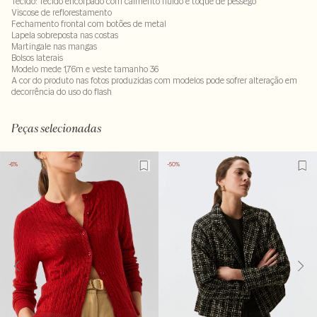
Tecido: Tecido encorpado com caimento fluido e toque de pessego
Viscose de reflorestamento
Fechamento frontal com botões de metal
Lapela sobreposta nas costas
Martingale nas mangas
Bolsos laterais
Modelo mede 1,76m e veste tamanho 36
A cor do produto nas fotos produzidas com modelos pode sofrer alteração em
decorrência do uso do flash
93% viscose : 7% poliéster . Forro: 100% viscose
LAVM-ALVX-SECX-SECV1-PAS1-LIMP
Peças selecionadas
-6%
-50%