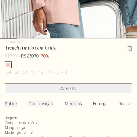
012514179002
Trench Amplo com Cinto
R$ 239,70
-70%
R$ 799,00
34
36
38
40
42
44
46
48
Avise-me
Sobre
Composição
Medidas
Entrega
Trocas
Jaqueta
Comprimento médio
Manga longa
Modelagem ampla