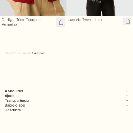
Cardigan Tricot Trançado
Jaqueta Tweed Lurex
Vermelho
Shoulder
/
Outlet
/
Casacos
A Shoulder
Ajuda
Transparência
Baixe o app
Descubra