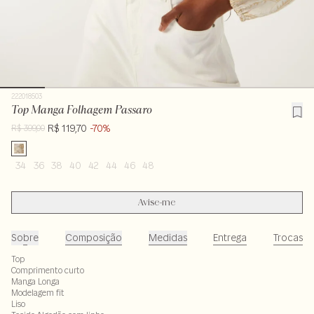
222018503
Top Manga Folhagem Passaro
R$ 119,70
-70%
R$ 399,00
34
36
38
40
42
44
46
48
Avise-me
Sobre
Composição
Medidas
Entrega
Trocas
Top
Comprimento curto
Manga Longa
Modelagem fit
Liso