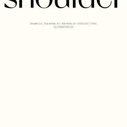
Shoulder S.A. | Rua Anhaia, 411 - Bom Retiro, SP - 01130-000 | CNPJ:
43.470566/0001-90