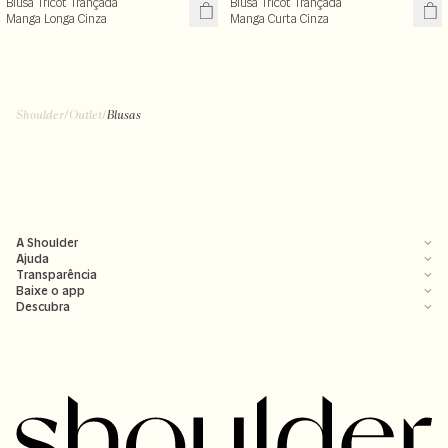
Blusa Tricot Trançada
Blusa Tricot Trançada
Manga Longa Cinza
Manga Curta Cinza
Shoulder
/
Outlet
/
Blusas
A Shoulder
Ajuda
Transparência
Baixe o app
Descubra