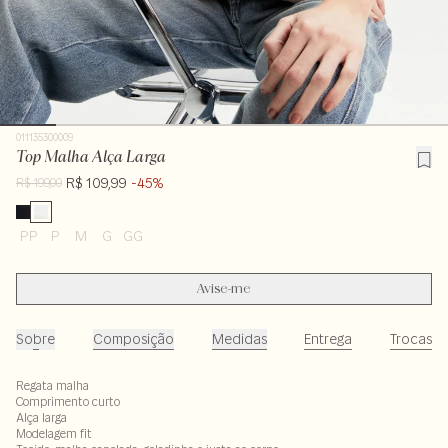
011135300009
Top Malha Alça Larga
R$ 109,99
-45%
R$ 199,00
PP
P
M
G
GG
Avise-me
Sobre
Composição
Medidas
Entrega
Trocas
Regata malha
Comprimento curto
Alça larga
Modelagem fit