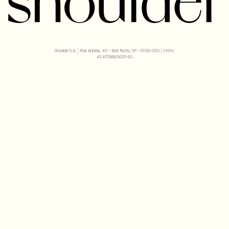
Shoulder S.A. | Rua Anhaia, 411 - Bom Retiro, SP - 01130-000 | CNPJ:
43.470566/0001-90