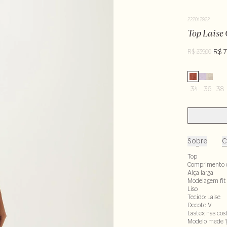
222012922
Top Laise
R$ 7
R$ 239,00
34
36
38
Sobre
C
Top
Comprimento 
Alça larga
Modelagem fit
Liso
Tecido: Laise
Decote V
Lastex nas cos
Modelo mede 1