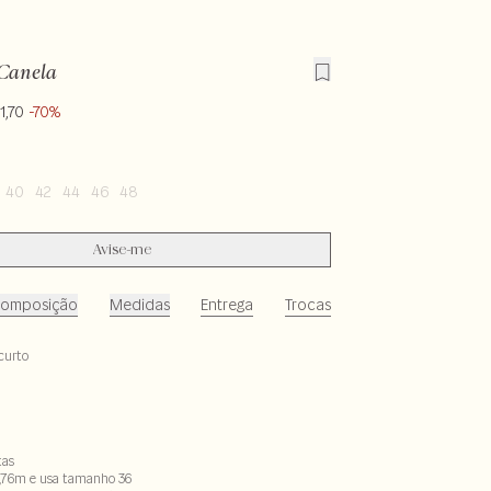
 Canela
1,70
-70%
40
42
44
46
48
Avise-me
omposição
Medidas
Entrega
Trocas
curto
tas
,76m e usa tamanho 36