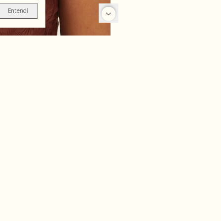
Entendi
-25%
-70%