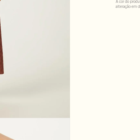
A cor do produ
alteração em d
100% algodão . 