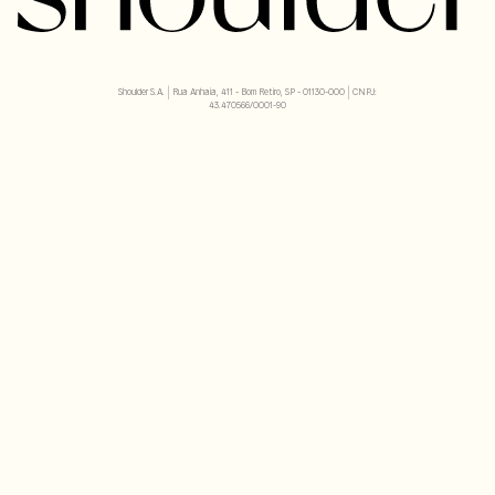
Shoulder S.A. | Rua Anhaia, 411 - Bom Retiro, SP - 01130-000 | CNPJ:
43.470566/0001-90