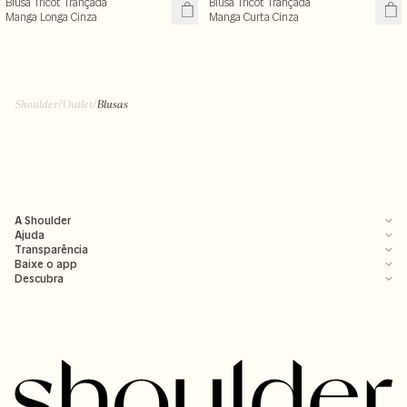
Blusa Tricot Trançada
Blusa Tricot Trançada
Manga Longa Cinza
Manga Curta Cinza
Shoulder
/
Outlet
/
Blusas
A Shoulder
Ajuda
Transparência
Baixe o app
Descubra