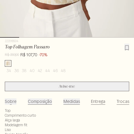
222018504
Top Folhagem Passaro
R$ 107,70
-70%
R$ 359,00
34
36
38
40
42
44
46
48
Avise-me
Sobre
Composição
Medidas
Entrega
Trocas
Top
Comprimento curto
Alça larga
Modelagem fit
Liso