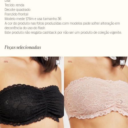
Lisa
Tecido: renda
Decote quadrado
Franzido frontal
Modelo mede 1,76m e usa tamanho 36
A cor do produto nas fotos produzidas com modelos pode sofrer alteração em
decorrência do uso do flash
Este produto não resgata cashback por não ser um produto de coleção vigente.
90%poliamida : 10% elastano . Tule : 88% poliamida - 12% elastano
LAVM-ALVX-SECX-SECH1-PASX-LIMX
Peças selecionadas
-75%
-75%