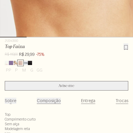
212043900
Top Faixa
R$ 29,99
-75%
R$ 119,00
PP
P
M
G
GG
Avise-me
Sobre
Composição
Entrega
Trocas
Top
Comprimento curto
Sem alça
Modelagem reta