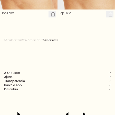
Top Faixa
Top Faixa
Shoulder
/
Outlet
/
Acessórios
/
Underwear
A Shoulder
Ajuda
Transparência
Baixe o app
Descubra