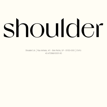
Baixe o app
Descubra
Shoulder S.A. | Rua Anhaia, 411 - Bom Retiro, SP - 01130-000 | CNPJ:
43.470566/0001-90