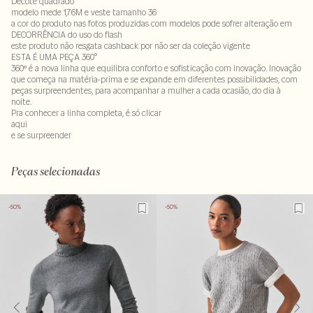
Decote quadrado
modelo mede 1,76M e veste tamanho 36
a cor do produto nas fotos produzidas com modelos pode sofrer alteração em
DECORRÊNCIA do uso do flash
este produto não resgata cashback por não ser da coleção vigente
ESTA É UMA PEÇA 360°
360º é a nova linha que equilibra conforto e sofisticação com inovação. Inovação
que começa na matéria-prima e se expande em diferentes possibilidades, com
peças surpreendentes, para acompanhar a mulher a cada ocasião, do dia à
noite.
Pra conhecer a linha completa, é só clicar
aqui
e se surpreender
Tecido: 65% viscose - 35% poliamida
LAVM-ALVX-SECX-SECH1-PAS1-LIMX
Peças selecionadas
-50%
-50%