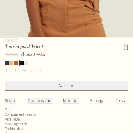
231433930
Top Cropped Tricot
R$ 59,70
-70%
R$ 199,00
PP
P
M
G
GG
Avise-me
Sobre
Composição
Medidas
Entrega
Trocas
Top
Comprimento curto
Alça larga
Modelagem fit
Tecido:tricot