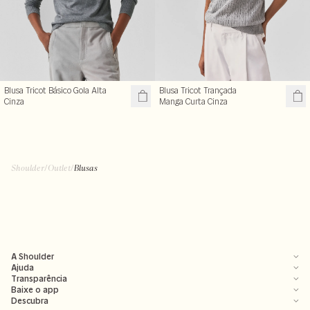
Blusa Tricot Básico Gola Alta
Blusa Tricot Trançada
Cinza
Manga Curta Cinza
R$ 119,50
R$ 99,50
R$ 239,00
R$ 199,00
+ cores
Shoulder
/
Outlet
/
Blusas
A Shoulder
Ajuda
Transparência