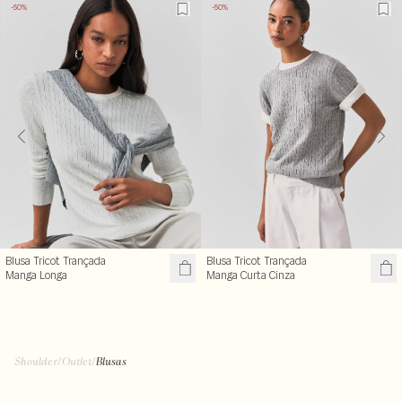
-50%
-50%
Blusa Tricot Trançada
Blusa Tricot Trançada
Manga Longa
Manga Curta Cinza
R$ 119,50
R$ 99,50
R$ 239,00
R$ 199,00
+ cores
Shoulder
/
Outlet
/
Blusas