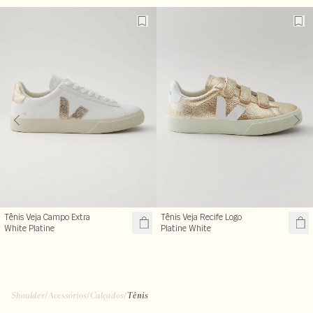
Tênis Veja Campo Extra
Tênis Veja Recife Logo
White Platine
Platine White
Shoulder
/
Acessórios
/
Calçados
/
Tênis