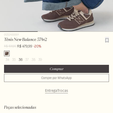
012524500001
Tênis New Balance 574v2
R$ 479,99
-20%
R$ 599,00
34
35
36
37
38
39
Comprar
Compre por WhatsApp
Entrega
Trocas
Peças selecionadas