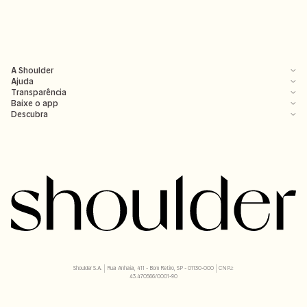
A Shoulder
Ajuda
Transparência
Baixe o app
Descubra
Shoulder S.A. | Rua Anhaia, 411 - Bom Retiro, SP - 01130-000 | CNPJ:
43.470566/0001-90