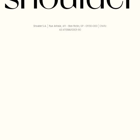
Shoulder S.A. | Rua Anhaia, 411 - Bom Retiro, SP - 01130-000 | CNPJ:
43.470566/0001-90