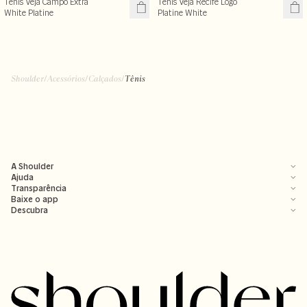
Tênis Veja Campo Extra
Tênis Veja Recife Logo
White Platine
Platine White
Shoulder
/
Acessórios
/
Calçados
/
Tênis
A Shoulder
Ajuda
Transparência
Baixe o app
Descubra