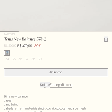
241233302
Tenis New Balance 574v2
R$ 479,99
-20%
R$ 599,99
34
35
36
37
38
39
Avise-me
Sobre
Entrega
Trocas
tênis new balance
casual
cano baixo
cabedal em em materiais sintéticos, ripstop, camurça ou mesh