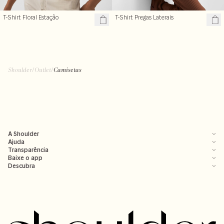
T-Shirt Floral Estação
T-Shirt Pregas Laterais
Shoulder
/
Outlet
/
Camisetas
A Shoulder
Ajuda
Transparência
Baixe o app
Descubra