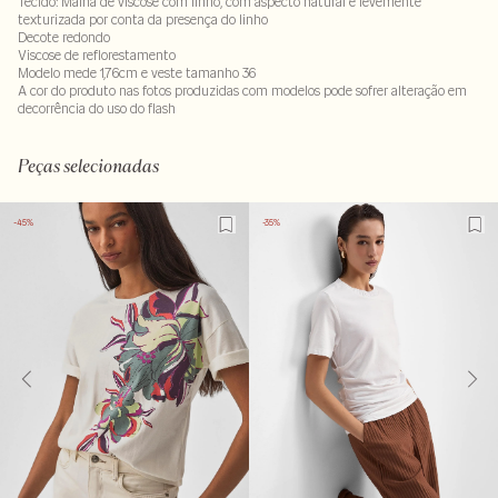
Tecido: Malha de viscose com linho, com aspecto natural e levemente
texturizada por conta da presença do linho
Decote redondo
Viscose de reflorestamento
Modelo mede 1,76cm e veste tamanho 36
A cor do produto nas fotos produzidas com modelos pode sofrer alteração em
decorrência do uso do flash
60% viscose : 40% linho
LAVM-ALVX-SECX-SECV1S-PAS1-LIMX
Peças selecionadas
-45%
-35%