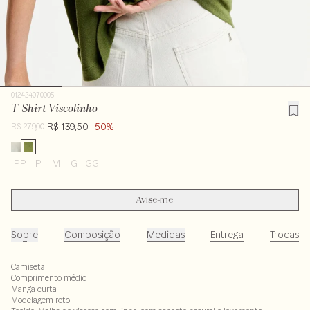
012424070005
T-Shirt Viscolinho
R$ 139,50
-50%
R$ 279,00
PP
P
M
G
GG
Avise-me
Sobre
Composição
Medidas
Entrega
Trocas
Camiseta
Comprimento médio
Manga curta
Modelagem reto