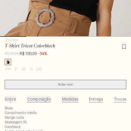
221434900
T-Shirt Tricot Colorblock
R$ 169,99
-34%
R$ 259,00
PP
P
M
G
GG
Avise-me
Sobre
Composição
Medidas
Entrega
Trocas
Blusa
Comprimento médio
Manga curta
Modelagem fit
Colorblock