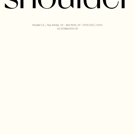
Shoulder S.A. | Rua Anhaia, 411 - Bom Retiro, SP - 01130-000 | CNPJ:
43.470566/0001-90