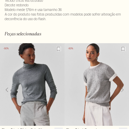
Tecido: tricot estruturado
Decote redondo
Modelo mede 1,76m e usa tamanho 36
A cor do produto nas fotos produzidas com modelos pode sofrer alteração em
decorrência do uso do flash.
65% viscose : 35% poliamida
Peças selecionadas
-50%
-50%