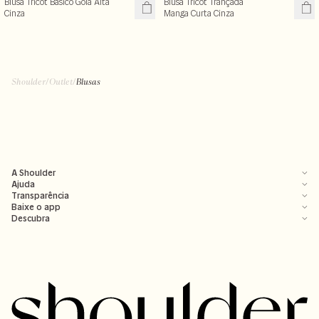
Blusa Tricot Básico Gola Alta
Blusa Tricot Trançada
Cinza
Manga Curta Cinza
Shoulder
/
Outlet
/
Blusas
A Shoulder
Ajuda
Transparência
Baixe o app
Descubra