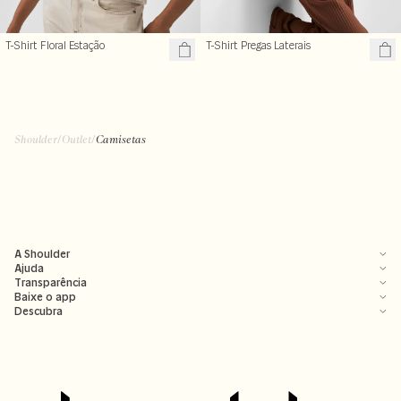
T-Shirt Floral Estação
T-Shirt Pregas Laterais
Shoulder
/
Outlet
/
Camisetas
A Shoulder
Ajuda
Transparência
Baixe o app
Descubra