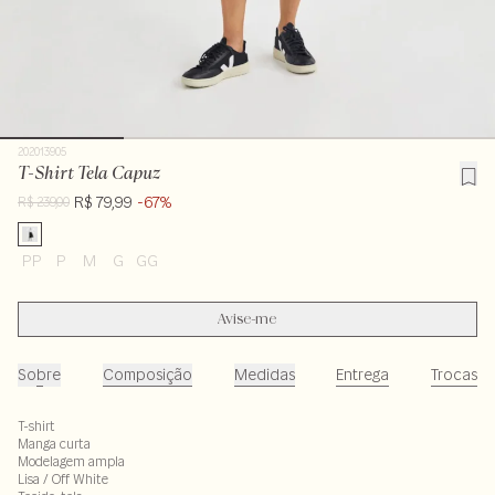
202013905
T-Shirt Tela Capuz
R$ 79,99
-67%
R$ 239,00
PP
P
M
G
GG
Avise-me
Sobre
Composição
Medidas
Entrega
Trocas
T-shirt
Manga curta
Modelagem ampla
Lisa / Off White