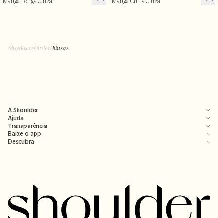
Manga Longa Cinza
Manga Curta Cinza
R$ 199,99
R$ 99,50
R$ 239,00
R$ 199,00
+ cores
Shoulder
/
Outlet
/
Blusas
A Shoulder
Ajuda
Transparência
Baixe o app
Descubra