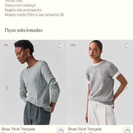
Tecido: tela
Capuz com cadarço
Regata não acompanha
Modelo mede 1,76m e usa tamanho 36
Composição: 100% poliamida
LAV40-ALVX-SECX-SECV1S-PASX-LIMX- LIMW
Peças selecionadas
-16%
-50%
Blusa Tricot Trançada
Blusa Tricot Trançada