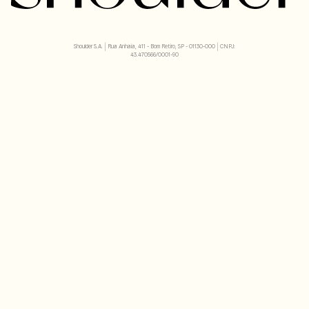
Shoulder S.A. | Rua Anhaia, 411 - Bom Retiro, SP - 01130-000 | CNPJ:
43.470566/0001-90