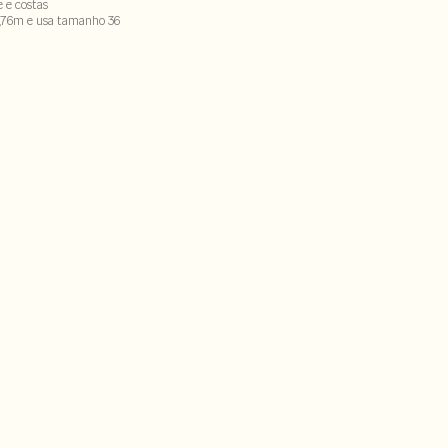
e e costas
,76m e usa tamanho 36
iéster - 8%elastano
ECX-SECVARAL-PAS1-LIMX