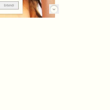
Entendi
-25%
-70%