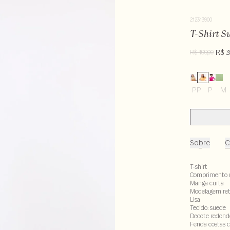
212313900
T-Shirt S
R$ 3
R$ 199,00
PP
P
M
Sobre
C
T-shirt
Comprimento 
Manga curta
Modelagem re
Lisa
Tecido: suede
Decote redondo
Fenda costas 