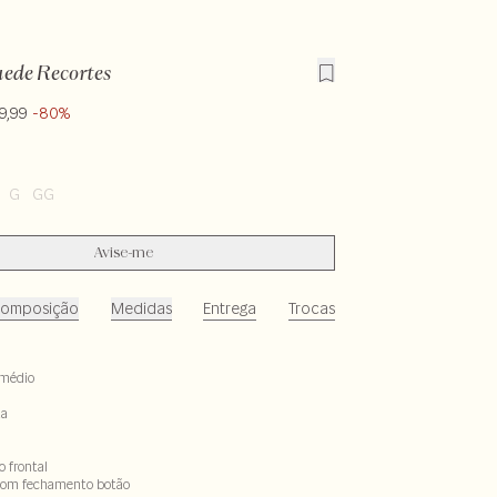
uede Recortes
9,99
-80%
G
GG
Avise-me
omposição
Medidas
Entrega
Trocas
médio
ta
 frontal
com fechamento botão