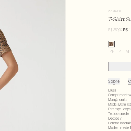
221314100
T-Shirt S
R$ 1
R$ 259,00
PP
P
M
Sobre
C
Blusa
Comprimento 
Manga curta
Modelagem re
Estampa leopa
Tecido: suede
Decote v
Fendas laterai
Modelo mede 1