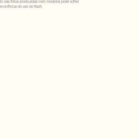
to nas fotos produzidas com modelos pode sofrer
ecorrência do uso do flash.
 8% elastano