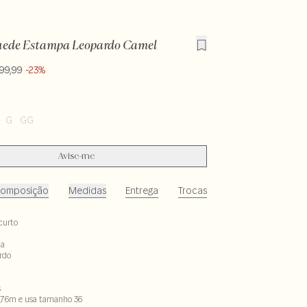
uede Estampa Leopardo Camel
99,99
-23%
G
GG
Avise-me
omposição
Medidas
Entrega
Trocas
curto
ta
rdo
s
,76m e usa tamanho 36