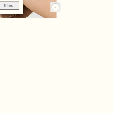
Entendi
-25%
-70%