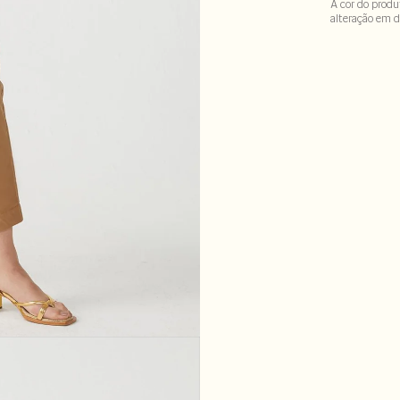
A cor do produ
alteração em d
92% poliester :