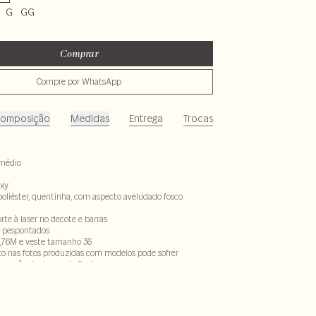
G
GG
Comprar
Compre por WhatsApp
omposição
Medidas
Entrega
Trocas
médio
xy
poliéster, quentinha, com aspecto aveludado fosco
rte à laser no decote e barras
s pespontados
,76M e veste tamanho 36
to nas fotos produzidas com modelos pode sofrer
ecorrência do uso do flash.
% elastano