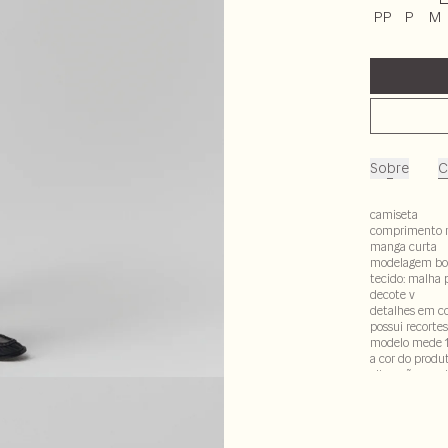
PP
P
M
Sobre
C
camiseta
comprimento 
manga curta
modelagem bo
tecido: malha 
decote v
detalhes em co
possui recorte
modelo mede 1
a cor do produ
alteração em d
92% poliéter 8