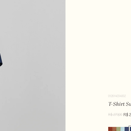
012614034002
T-Shirt S
R$ 
R$ 279,00