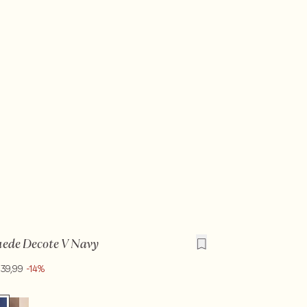
uede Decote V Navy
239,99
-14%