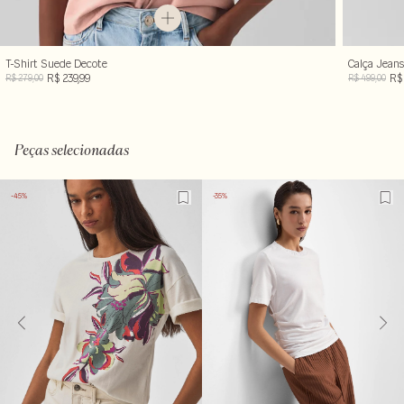
T-Shirt Suede Decote
Calça Jeans
R$ 239,99
R$ 
R$ 279,00
R$ 499,00
Peças selecionadas
-45%
-35%