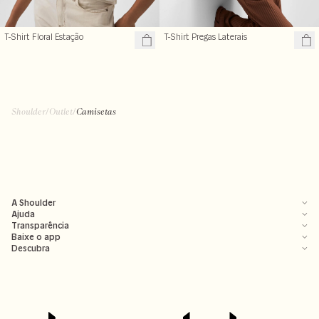
T-Shirt Floral Estação
T-Shirt Pregas Laterais
R$ 109,99
R$ 129,99
R$ 199,00
R$ 199,00
Shoulder
/
Outlet
/
Camisetas
A Shoulder
Ajuda
Transparência
Baixe o app
Descubra