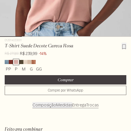
012614033001
T-Shirt Suede Decote Careca Rosa
R$ 239,99
-14%
R$ 279,00
PP
P
M
G
GG
Comprar
Compre por WhatsApp
Composição
Medidas
Entrega
Trocas
92% poliéster 8% elastano
Feito pra combinar