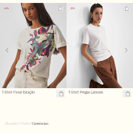
-45%
-35%
T-Shirt Floral Estação
T-Shirt Pregas Laterais
Shoulder
/
Outlet
/
Camisetas