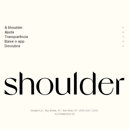
A Shoulder
Ajuda
Transparência
Baixe o app
Descubra
Shoulder S.A. | Rua Anhaia, 411 - Bom Retiro, SP - 01130-000 | CNPJ:
43.470566/0001-90