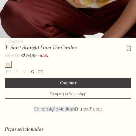
012524050009
T- Shirt Straight From The Garden
R$ 99,99
-44%
R$ 179,00
PP
P
M
G
GG
Comprar
Compre por WhatsApp
Composição
Medidas
Entrega
Trocas
100% algodão
Peças selecionadas