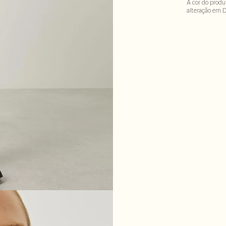
A cor do produ
alteração em 
97% viscose : 3
LAVM-ALVX-SE