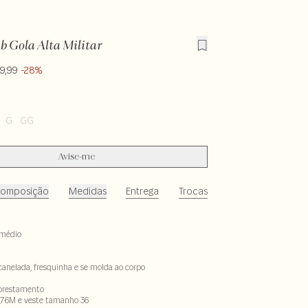
b Gola Alta Militar
9,99
-28%
G
GG
Avise-me
omposição
Medidas
Entrega
Trocas
médio
canelada, fresquinha e se molda ao corpo
lorestamento
,76M e veste tamanho 36