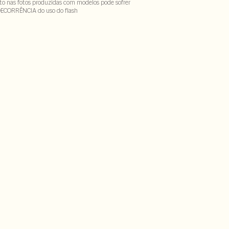
to nas fotos produzidas com modelos pode sofrer
DECORRÊNCIA do uso do flash
% elastano
CX-SECV1S-PAS1-LIMX-LIMWS