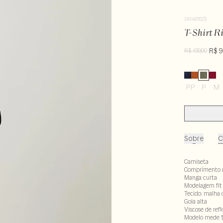
241401023
T-Shirt Ri
R$ 9
R$ 139,00
PP
P
M
Sobre
C
Camiseta
Comprimento 
Manga curta
Modelagem fit
Tecido: malha 
Gola alta
Viscose de ref
Modelo mede 1