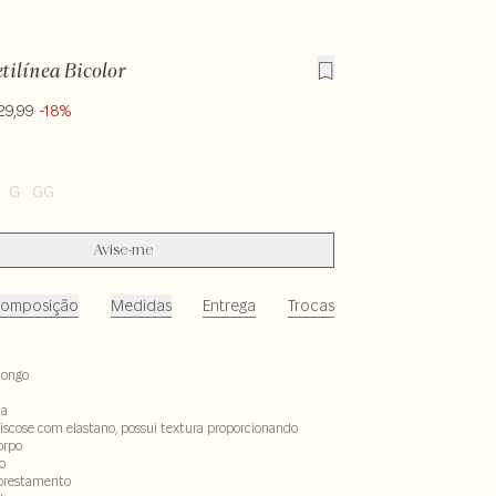
tilínea Bicolor
29,99
-18%
G
GG
Avise-me
omposição
Medidas
Entrega
Trocas
longo
ta
iscose com elastano, possui textura proporcionando
orpo
o
lorestamento