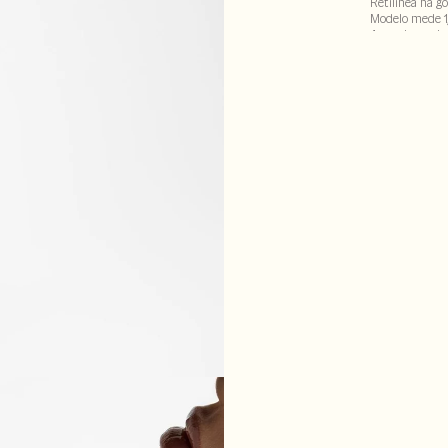
Retilínea na go
Modelo mede 1
A cor do produ
alteração em d
96% viscose : 4