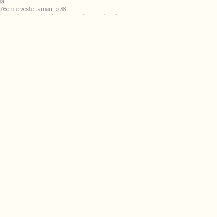
la
,76cm e veste tamanho 36
to nas fotos produzidas com modelos pode sofrer
ecorrência do uso do flash.
% elastano