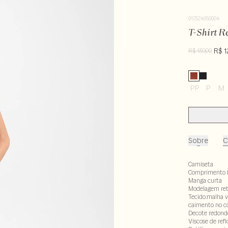
012524050004
T-Shirt Re
R$ 1
R$ 159,00
PP
P
M
Sobre
C
Camiseta
Comprimento 
Manga curta
Modelagem re
Tecido:malha v
caimento no c
Decote redond
Viscose de ref