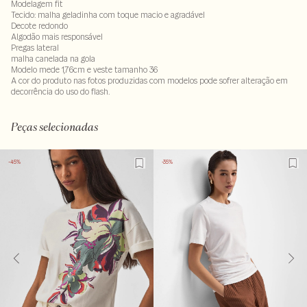
Modelagem fit
Tecido: malha geladinha com toque macio e agradável
Decote redondo
Algodão mais responsável
Pregas lateral
malha canelada na gola
Modelo mede 1,76cm e veste tamanho 36
A cor do produto nas fotos produzidas com modelos pode sofrer alteração em
decorrência do uso do flash.
58% algodão : 38% modal - 4% elastano
Peças selecionadas
-45%
-35%