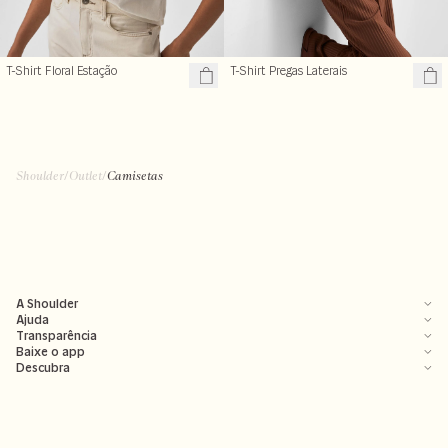
T-Shirt Floral Estação
T-Shirt Pregas Laterais
Shoulder
/
Outlet
/
Camisetas
A Shoulder
Ajuda
Transparência
Baixe o app
Descubra