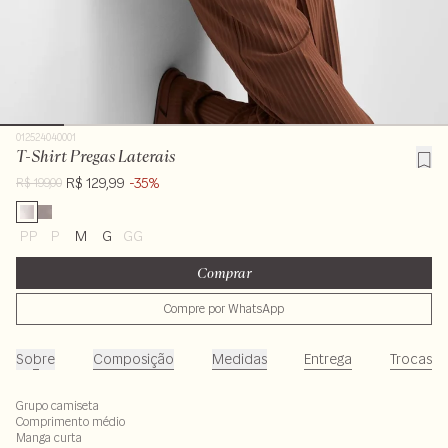
012524040001
T-Shirt Pregas Laterais
R$ 129,99
-35%
R$ 199,00
PP
P
M
G
GG
Comprar
Compre por WhatsApp
Sobre
Composição
Medidas
Entrega
Trocas
Grupo camiseta
Comprimento médio
Manga curta