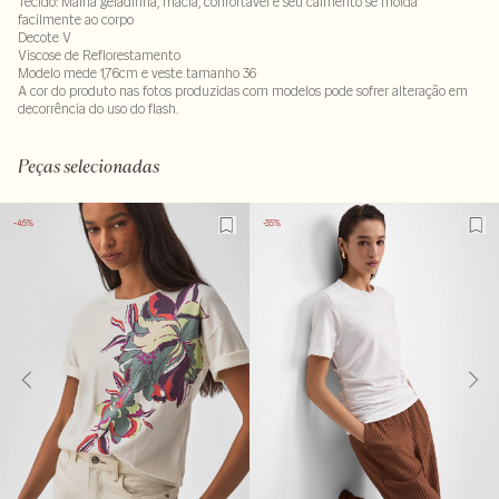
Tecido: Malha geladinha, macia, confortável e seu caimento se molda
facilmente ao corpo
Decote V
Viscose de Reflorestamento
Modelo mede 1,76cm e veste tamanho 36
A cor do produto nas fotos produzidas com modelos pode sofrer alteração em
decorrência do uso do flash.
92% viscose : 8% elastano
Peças selecionadas
-45%
-35%