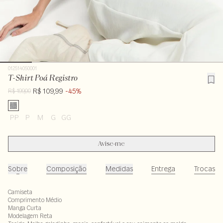
012514050001
T-Shirt Poá Registro
R$ 109,99
-45%
R$ 199,00
PP
P
M
G
GG
Avise-me
Sobre
Composição
Medidas
Entrega
Trocas
Camiseta
Comprimento Médio
Manga Curta
Modelagem Reta