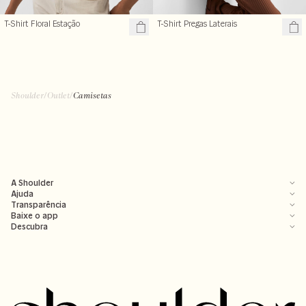
T-Shirt Floral Estação
T-Shirt Pregas Laterais
R$ 109,99
R$ 129,99
R$ 199,00
R$ 199,00
Shoulder
/
Outlet
/
Camisetas
A Shoulder
Ajuda
Transparência
Baixe o app
Descubra