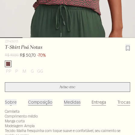
231405013
T-Shirt Poá Notas
R$ 50,70
-70%
R$ 169,00
PP
P
M
G
GG
Avise-me
Sobre
Composição
Medidas
Entrega
Trocas
Camiseta
Comprimento médio
Manga curta
Modelagem Ampla
Tecido: Malha fresquinha com toque suave e confortável, seu caimento se