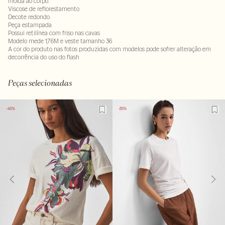
molda ao corpo.
Viscose de reflorestamento
Decote redondo
Peça estampada
Possui retilínea com friso nas cavas
Modelo mede 1,76M e veste tamanho 36
A cor do produto nas fotos produzidas com modelos pode sofrer alteração em
decorrência do uso do flash
95% viscose : 5% elastano
Peças selecionadas
-45%
-35%