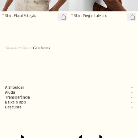
T-Shirt Floral Estação
T-Shirt Pregas Laterais
Shoulder
/
Outlet
/
Camisetas
A Shoulder
Ajuda
Transparência
Baixe o app
Descubra