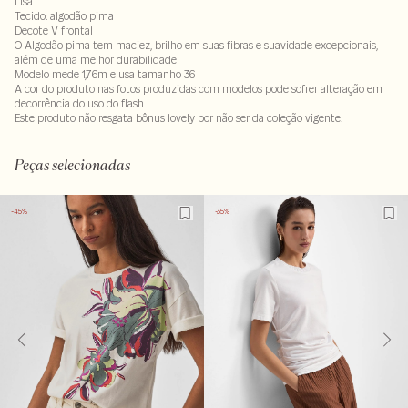
Lisa
Tecido: algodão pima
Decote V frontal
O Algodão pima tem maciez, brilho em suas fibras e suavidade excepcionais,
além de uma melhor durabilidade
Modelo mede 1,76m e usa tamanho 36
A cor do produto nas fotos produzidas com modelos pode sofrer alteração em
decorrência do uso do flash
Este produto não resgata bônus lovely por não ser da coleção vigente.
100% algodao
LAVM-ALVX-SECX-SECV1S-PAS1-LIMX
Peças selecionadas
-45%
-35%