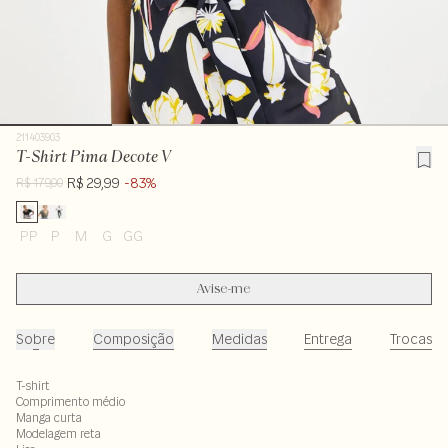
211403903
T-Shirt Pima Decote V
R$ 29,99
-83%
R$ 179,00
PP
P
M
G
GG
Avise-me
Sobre
Composição
Medidas
Entrega
Trocas
T-shirt
Comprimento médio
Manga curta
Modelagem reta