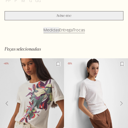
PP
P
M
G
GG
Avise-me
Medidas
Entrega
Trocas
LAVM-ALVX-SECX-SECV1-PAS1-LIMX
Peças selecionadas
-45%
-35%