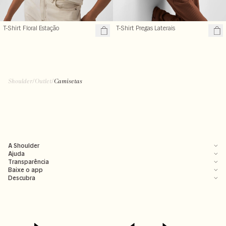
T-Shirt Floral Estação
T-Shirt Pregas Laterais
Shoulder
/
Outlet
/
Camisetas
A Shoulder
Ajuda
Transparência
Baixe o app
Descubra