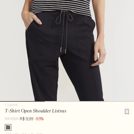
172401016
T-Shirt Open Shoulder Listras
R$ 9,99
-93%
R$ 139,00