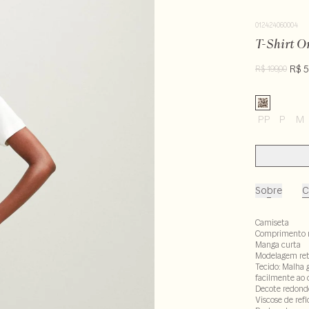
012424060004
T-Shirt O
R$ 5
R$ 199,00
PP
P
M
Sobre
C
Camiseta
Comprimento 
Manga curta
Modelagem re
Tecido: Malha 
facilmente ao 
Decote redond
Viscose de ref