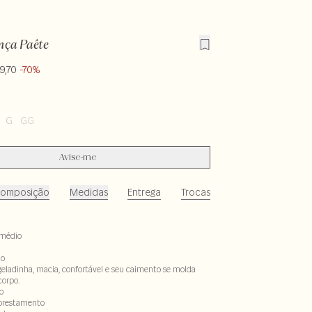
nça Paête
9,70
-70%
G
GG
Avise-me
omposição
Medidas
Entrega
Trocas
médio
to
geladinha, macia, confortável e seu caimento se molda
corpo.
o
lorestamento