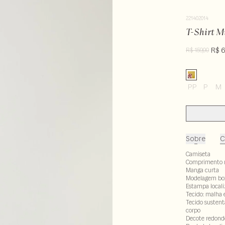
221402014
T-Shirt M
R$ 6
R$ 159,00
PP
P
M
Sobre
C
Camiseta
Comprimento 
Manga curta
Modelagem bo
Estampa local
Tecido: malha 
Tecido sustent
corpo
Decote redond