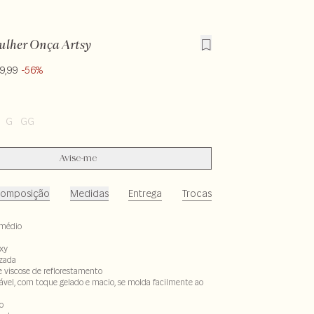
ulher Onça Artsy
9,99
-56%
G
GG
Avise-me
omposição
Medidas
Entrega
Trocas
médio
xy
izada
e viscose de reflorestamento
ável, com toque gelado e macio, se molda facilmente ao
o