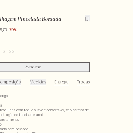
olhagem Pincelada Bordada
9,70
-70%
G
GG
Avise-me
omposição
Medidas
Entrega
Trocas
longo
ta
fresquinha com toque suave e confortável, se olharmos de
nstrução do tricot artesanal.
lorestamento
o
izada com bordado