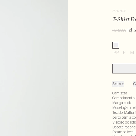
232401003
T-Shirt F
R$ 5
R$ 199,00
PP
P
M
Sobre
C
Camiseta
Comprimento 
Manga curta
Modelagem re
Tecido: Malha 
perto têm a co
Viscose de ref
Decote redond
Estampa local