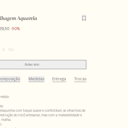
olhagem Aquarela
29,50
-50%
G
GG
Avise-me
omposição
Medidas
Entrega
Trocas
médio
xy
fresquinha com toque suave e confortável, se olharmos de
nstrução do tricô artesanal, mas com a maleabilidade e
a malha.
o