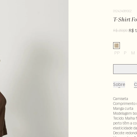
012424081002
T-Shirt F
R$ 1
R$ 259,00
PP
P
M
Sobre
C
Camiseta
Comprimento 
Manga curta
Modelagem bo
Tecido: Malha 
perto têm a co
elasticidade d
Decote redond