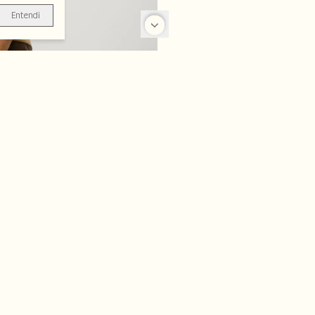
Entendi
-35%
-50%