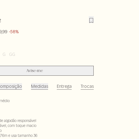
t
9,99
-58%
G
GG
Avise-me
omposição
Medidas
Entrega
Trocas
médio
de algodão responsável
ável, com toque macio
o
,76m e usa tamanho 36