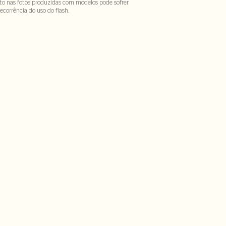
to nas fotos produzidas com modelos pode sofrer
ecorrência do uso do flash.
lgodão
ECX-SECV1-PAS2-LIMX-LIMWMS