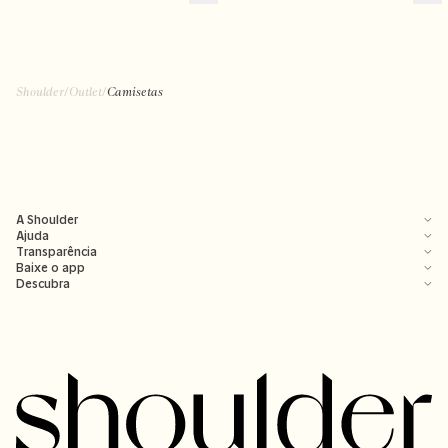
R$ 109,99
R$ 129,99
R$ 199,00
R$ 199,00
Shoulder
/
Outlet
/
Camisetas
A Shoulder
Ajuda
Transparência
Baixe o app
Descubra