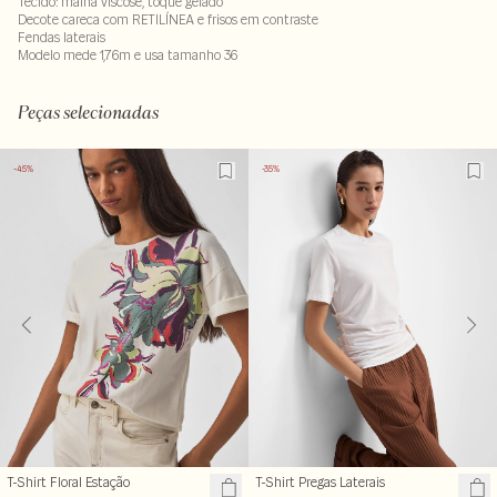
Tecido: malha viscose, toque gelado
Decote careca com RETILÍNEA e frisos em contraste
Fendas laterais
Modelo mede 1,76m e usa tamanho 36
95% viscose : 05% elastano
LAVM-ALVX-SECX-SECV1-PAS1-LIMX
Peças selecionadas
-45%
-35%
T-Shirt Floral Estação
T-Shirt Pregas Laterais