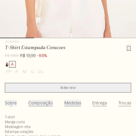
212404004
T-Shirt Estampada Coracoes
R$ 19,99
-86%
R$ 139,00
PP
P
M
G
GG
Avise-me
Sobre
Composição
Medidas
Entrega
Trocas
T-shirt
Manga curta
Modelagem reta
Estampa corações