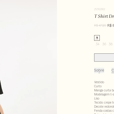
212102902
T Shirt D
R$ 
R$ 479,00
34
36
38
Sobre
C
Vestido
Curto
Manga curta b
Modelagem t-s
Liso
Tecido: crepe 
Decote redond
Fenda costas 