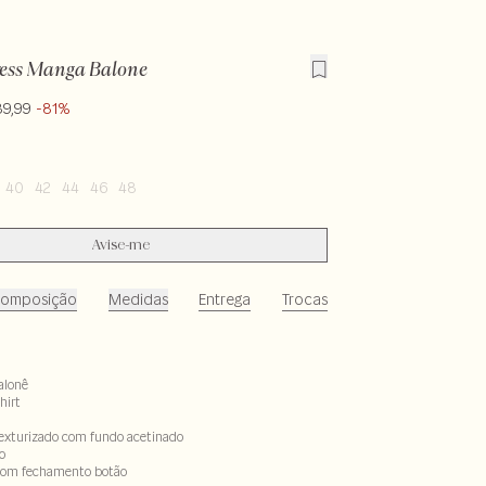
ress Manga Balone
89,99
-81%
40
42
44
46
48
Avise-me
omposição
Medidas
Entrega
Trocas
alonê
hirt
texturizado com fundo acetinado
o
com fechamento botão