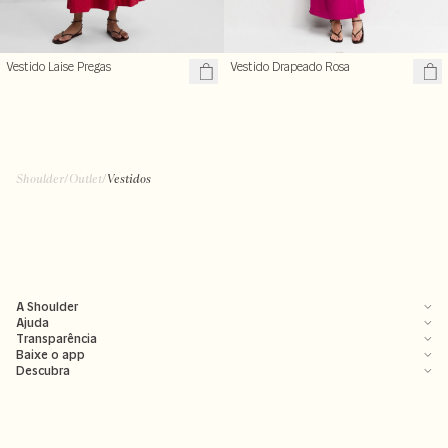
Vestido Laise Pregas
Vestido Drapeado Rosa
Shoulder
/
Outlet
/
Vestidos
A Shoulder
Ajuda
Transparência
Baixe o app
Descubra