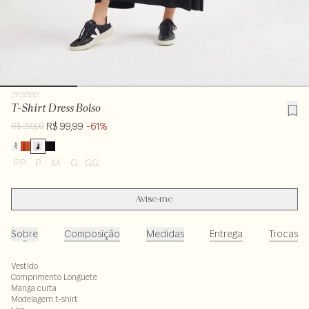
211323901
T-Shirt Dress Bolso
R$ 99,99
-61%
R$ 259,00
PP
P
M
G
GG
Avise-me
Sobre
Composição
Medidas
Entrega
Trocas
Vestido
Comprimento Longuete
Manga curta
Modelagem t-shirt