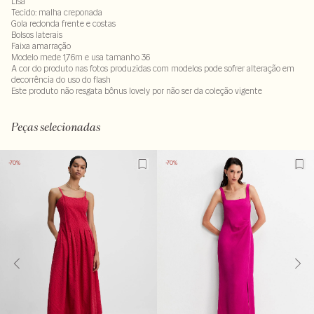
Lisa
Tecido: malha creponada
Gola redonda frente e costas
Bolsos laterais
Faixa amarração
Modelo mede 1,76m e usa tamanho 36
A cor do produto nas fotos produzidas com modelos pode sofrer alteração em
decorrência do uso do flash
Este produto não resgata bônus lovely por não ser da coleção vigente
93% viscose : 07% elastano
LAVM-ALVX-SECX-SECS-PASX-LIMX-LIMWS
Peças selecionadas
-70%
-70%