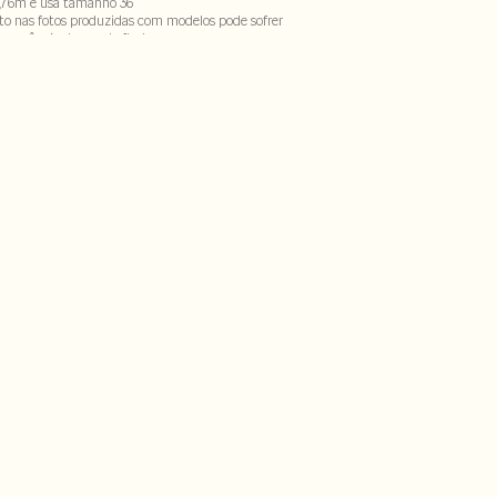
,76m e usa tamanho 36
to nas fotos produzidas com modelos pode sofrer
ecorrência do uso do flash.
CX-SECV1S-PAS1-LIMX-LIMWS