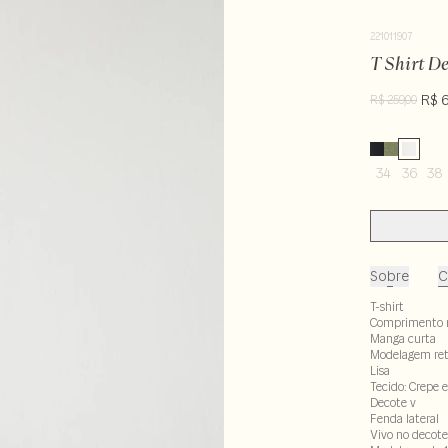
221011907
T Shirt D
R$ 6
R$ 259,00
34
36
38
Sobre
C
T-shirt
Comprimento 
Manga curta
Modelagem re
Lisa
Tecido: Crepe 
Decote v
Fenda lateral
Vivo no decote