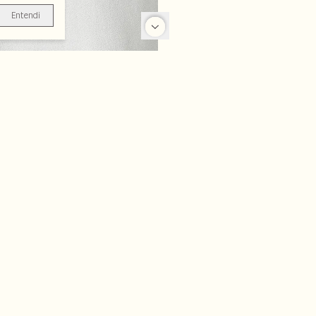
Entendi
-25%
-70%