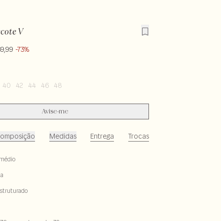
ecote V
9,99
-73%
40
42
44
46
48
Avise-me
omposição
Medidas
Entrega
Trocas
médio
ta
estruturado