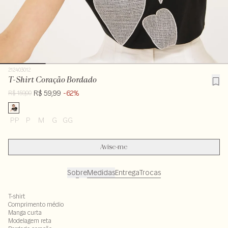
212403012
T-Shirt Coração Bordado
R$ 59,99
-62%
R$ 159,00
PP
P
M
G
GG
Avise-me
Sobre
Medidas
Entrega
Trocas
T-shirt
Comprimento médio
Manga curta
Modelagem reta