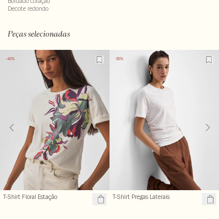
Bordado coração
Decote redondo
Peças selecionadas
-45%
-35%
T-Shirt Floral Estação
T-Shirt Pregas Laterais
R$ 109,99
R$ 129,99
R$ 199,00
R$ 199,00