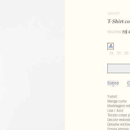
202012117
T-Shirt c
R$ 
R$ 279,00
34
36
38
Sobre
C
T-shirt
Manga curta
Modelagem re
Lisa / Azul
Tecido: crepe p
Decote redondo
Detalhe retilí
Fenda laterais