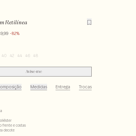
om Retilínea
49,99
-82%
40
42
44
46
48
Avise-me
omposição
Medidas
Entrega
Trocas
ta
oliéster
 frente e costas
nea decote