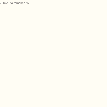
,76m e usa tamanho 36
0% viscose
CX-SECH1-PAS2-LIMPS