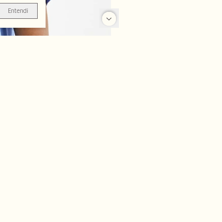
Entendi
-25%
-70%