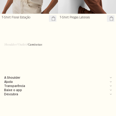
T-Shirt Floral Estação
T-Shirt Pregas Laterais
Shoulder
/
Outlet
/
Camisetas
A Shoulder
Ajuda
Transparência
Baixe o app
Descubra