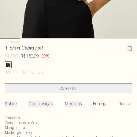
241406000
T-Shirt Cobra Foil
R$ 169,99
-29%
R$ 239,00
PP
P
M
G
GG
Avise-me
Sobre
Composição
Medidas
Entrega
Trocas
Camiseta
Comprimento médio
Manga curta
Modelagem boxy