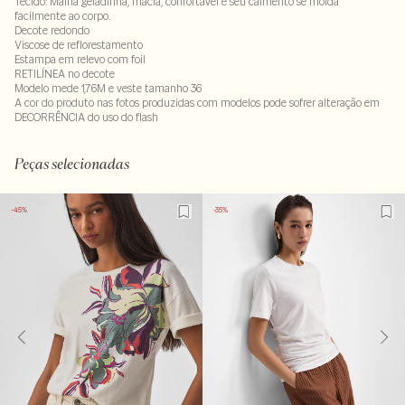
Tecido: Malha geladinha, macia, confortável e seu caimento se molda
facilmente ao corpo.
Decote redondo
Viscose de reflorestamento
Estampa em relevo com foil
RETILÍNEA no decote
Modelo mede 1,76M e veste tamanho 36
A cor do produto nas fotos produzidas com modelos pode sofrer alteração em
DECORRÊNCIA do uso do flash
95% viscose : 5% elastano
LAVM-ALVX-SECX-SECV1S-PAS1-LIMX-LIMWS
Peças selecionadas
-45%
-35%