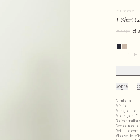
011134030002
T-Shirt C
R$ 8
R$ 159,00
PP
P
M
Sobre
C
Camiseta
Médio
Manga curta
Modelagem fit
Tecido: malha 
Decote redond
Retilínea com 
Viscose de ref