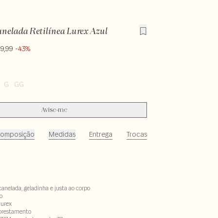
anelada Retilínea Lurex Azul
9,99
-43%
G
GG
Avise-me
omposição
Medidas
Entrega
Trocas
canelada, geladinha e justa ao corpo
o
lurex
lorestamento