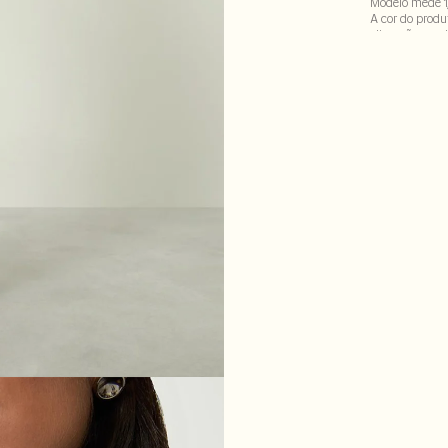
Modelo mede 1
A cor do produ
alteração em d
97% viscose : 3