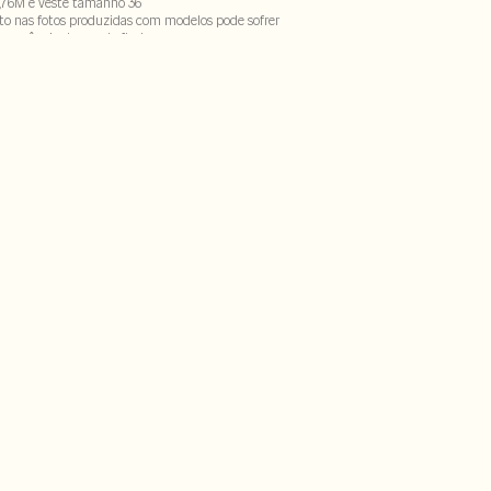
,76M e veste tamanho 36
to nas fotos produzidas com modelos pode sofrer
ecorrência do uso do flash
% elastano