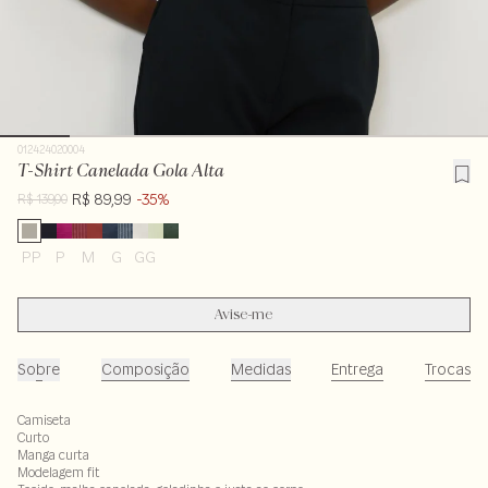
012424020004
T-Shirt Canelada Gola Alta
R$ 89,99
-35%
R$ 139,00
PP
P
M
G
GG
Avise-me
Sobre
Composição
Medidas
Entrega
Trocas
Camiseta
Curto
Manga curta
Modelagem fit