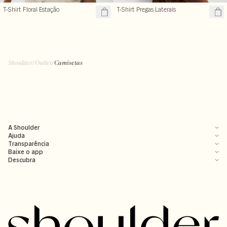
T-Shirt Floral Estação
T-Shirt Pregas Laterais
Shoulder
/
Outlet
/
Camisetas
A Shoulder
Ajuda
Transparência
Baixe o app
Descubra