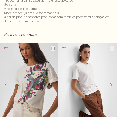
Tecido: malha canelada, geladinha e justa ao corpo
Gola alta
Viscose de reflorestamento
Modelo mede 1,76cm e veste tamanho 36
A cor do produto nas fotos produzidas com modelos pode sofrer alteração em
decorrência do uso do flash
97% viscose : 3% elastano
Peças selecionadas
-45%
-35%