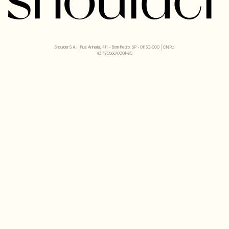
Shoulder S.A. | Rua Anhaia, 411 - Bom Retiro, SP - 01130-000 | CNPJ:
43.470566/0001-90