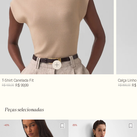
T-Shirt Canelada Fit
Calça Linho
R$ 99,99
R$ 
R$ 159,00
R$ 899,00
Peças selecionadas
-45%
-35%