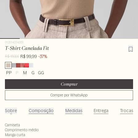
012614034009
T-Shirt Canelada Fit
R$ 99,99
-37%
R$ 159,00
PP
P
M
G
GG
Comprar
Compre por WhatsApp
Sobre
Composição
Medidas
Entrega
Trocas
Camiseta
Comprimento médio
Manga curta