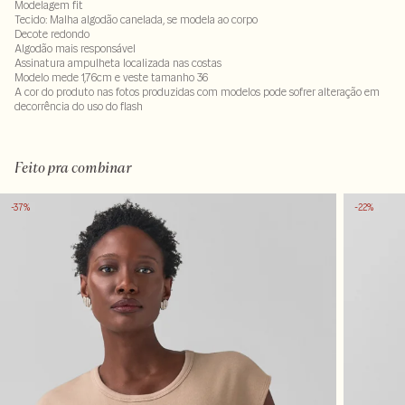
Modelagem fit
Tecido: Malha algodão canelada, se modela ao corpo
Decote redondo
Algodão mais responsável
Assinatura ampulheta localizada nas costas
Modelo mede 1,76cm e veste tamanho 36
A cor do produto nas fotos produzidas com modelos pode sofrer alteração em
decorrência do uso do flash
96% algodão 4% elastano
Feito pra combinar
-37%
-22%