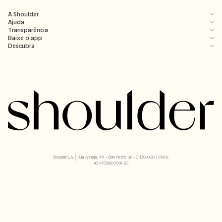
A Shoulder
Ajuda
Transparência
Baixe o app
Descubra
Shoulder S.A. | Rua Anhaia, 411 - Bom Retiro, SP - 01130-000 | CNPJ:
43.470566/0001-90