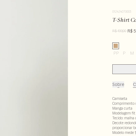
012424070003
T-Shirt C
R$ 5
R$ 199,00
PP
P
M
Sobre
C
Camiseta
Comprimento 
Manga curta
Modelagem fit
Tecido: malha 
Decote redondo
proporcionar b
Modelo mede 1