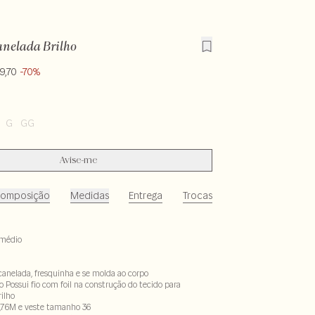
anelada Brilho
9,70
-70%
G
GG
Avise-me
omposição
Medidas
Entrega
Trocas
médio
canelada, fresquinha e se molda ao corpo
 Possui fio com foil na construção do tecido para
rilho
,76M e veste tamanho 36