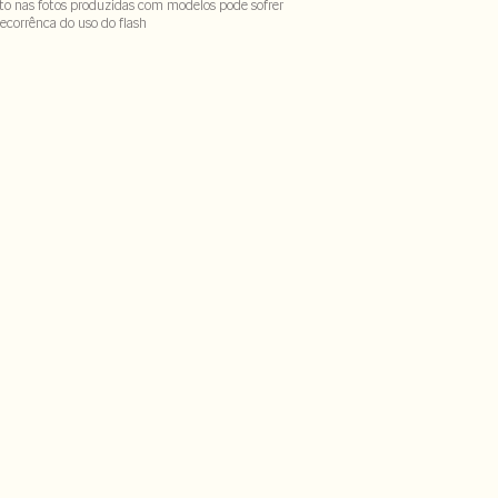
to nas fotos produzidas com modelos pode sofrer
ecorrênca do uso do flash
% poliester- 7% poliamida
CX-SECH1-PASX-LIMX