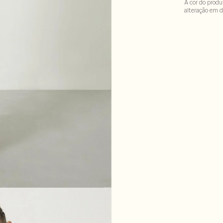
A cor do produ
alteração em d
86% viscose : 7
LAVM-ALVX-SE