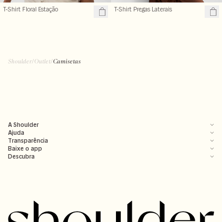
T-Shirt Floral Estação
T-Shirt Pregas Laterais
R$ 109,99
R$ 129,99
R$ 199,00
R$ 199,00
Shoulder
/
Outlet
/
Camisetas
A Shoulder
Ajuda
Transparência
Baixe o app
Descubra