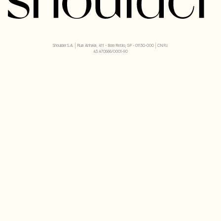
Shoulder S.A. | Rua Anhaia, 411 - Bom Retiro, SP - 01130-000 | CNPJ:
43.470566/0001-90