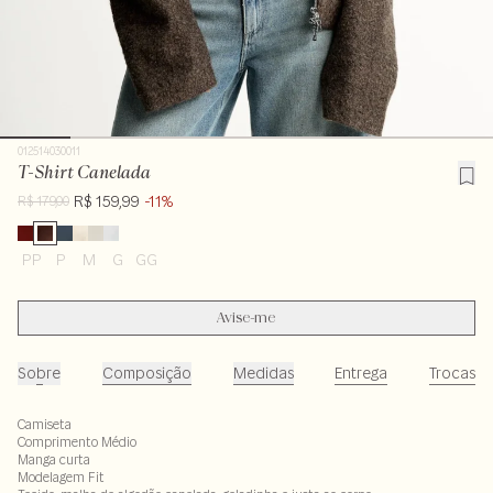
012514030011
T-Shirt Canelada
R$ 159,99
-11%
R$ 179,00
PP
P
M
G
GG
Avise-me
Sobre
Composição
Medidas
Entrega
Trocas
Camiseta
Comprimento Médio
Manga curta
Modelagem Fit