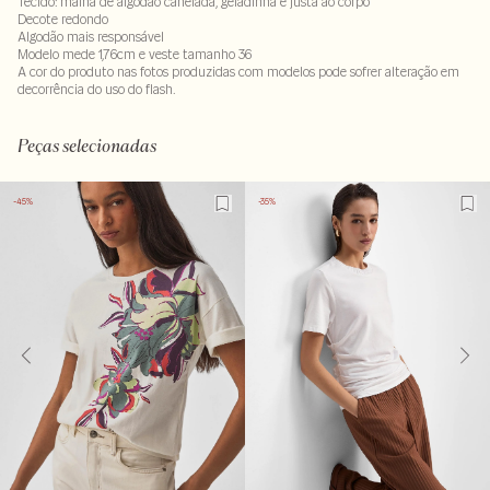
Tecido: malha de algodão canelada, geladinha e justa ao corpo
Decote redondo
Algodão mais responsável
Modelo mede 1,76cm e veste tamanho 36
A cor do produto nas fotos produzidas com modelos pode sofrer alteração em
decorrência do uso do flash.
97% algodao : 3% elastano
LAV40MS-ALVX-SECX-SECH1-PAS2-LIMX-LIMWMS
Peças selecionadas
-45%
-35%